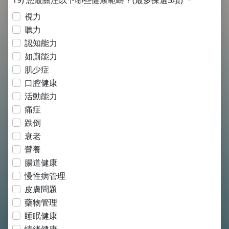
19) 您最關注以下哪些健康範疇？(最多揀選5項)
＊
視力
聽力
認知能力
如廁能力
肌少症
口腔健康
活動能力
痛症
跌倒
衰老
營養
腸道健康
慢性病管理
皮膚問題
藥物管理
睡眠健康