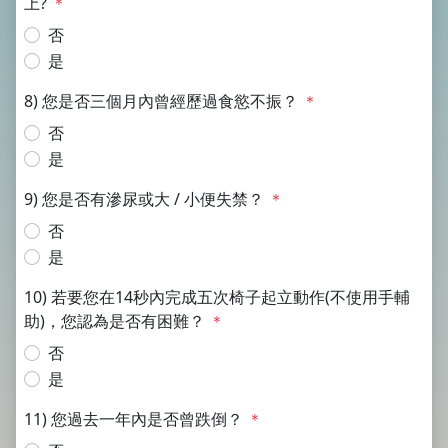
上?
＊
否
是
8) 您是否三個月內曾經歷過食慾不振？
＊
否
是
9) 您是否有滲尿或大 / 小便失禁？
＊
否
是
10) 若要您在14秒內完成五次椅子起立動作(不使用手輔
助)，您認為是否有困難？
＊
否
是
11) 您過去一年內是否曾跌倒？
＊