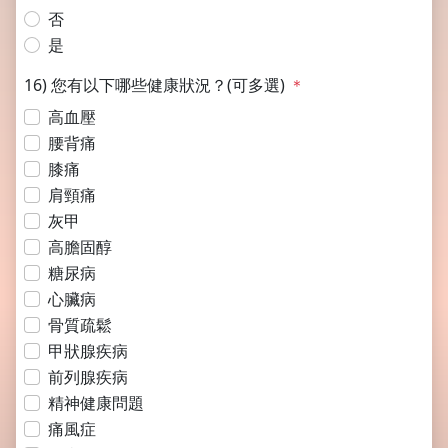
否
是
16) 您有以下哪些健康狀況？(可多選)
＊
高血壓
腰背痛
膝痛
肩頸痛
灰甲
高膽固醇
糖尿病
心臟病
骨質疏鬆
甲狀腺疾病
前列腺疾病
精神健康問題
痛風症