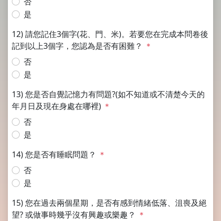
否
是
12) 請您記住3個字(花、門、米)。若要您在完成本問卷後
記到以上3個字，您認為是否有困難？
＊
否
是
13) 您是否自覺記憶力有問題?(如不知道或不清楚今天的
年月日及現在身處在哪裡)
＊
否
是
14) 您是否有睡眠問題？
＊
否
是
15) 您在過去兩個星期，是否有感到情緒低落、沮喪及絕
望? 或做事時幾乎沒有興趣或樂趣？
＊