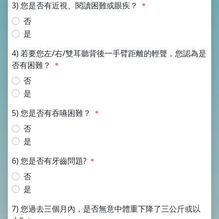
3) 您是否有近視、閱讀困難或眼疾？
＊
否
是
4) 若要您左/右/雙耳聽背後一手臂距離的輕聲，您認為是
否有困難？
＊
否
是
5) 您是否有吞嚥困難？
＊
否
是
6) 您是否有牙齒問題?
＊
否
是
7) 您過去三個月內，是否無意中體重下降了三公斤或以