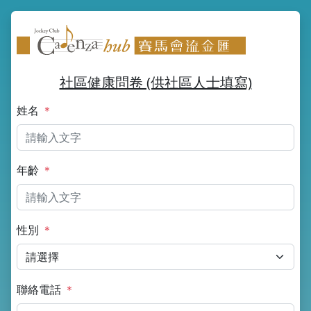
社區健康問卷 (供社區人士填寫)
姓名
＊
年齡
＊
性別
＊
聯絡電話
＊